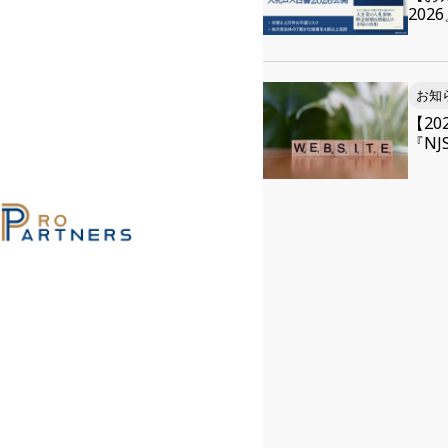
20
お知
【2
『NJS