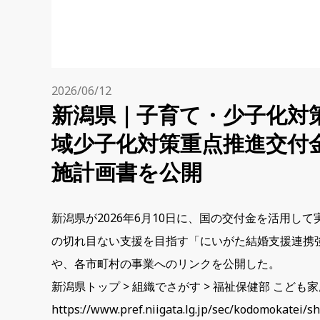
2026/06/12
新潟県｜子育て・少子化対
域少子化対策重点推進交付
施計画書を公開
新潟県が2026年6月10日に、国の交付金を活用し
の切れ目ない支援を目指す「にいがた結婚支援連携強
や、各市町村の事業へのリンクを公開した。
新潟県トップ > 組織でさがす > 福祉保健部 こども
https://www.pref.niigata.lg.jp/sec/kodomokatei/s