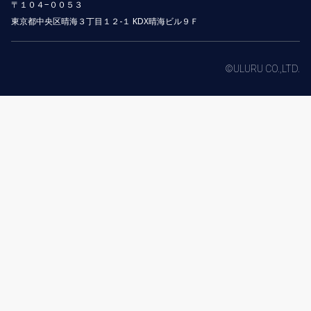
〒１０４−００５３
東京都中央区晴海３丁目１２-１ KDX晴海ビル９Ｆ
©ULURU CO.,LTD.