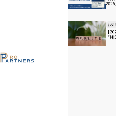
20
お知
【2
『NJS