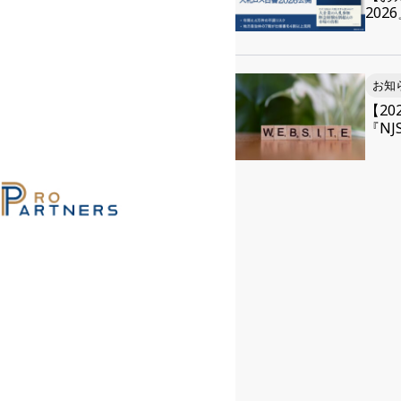
20
お知
【2
『NJS