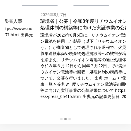
2026年8月7日
人事
環境省｜公募｜令和8年度リチウムイオン電池等の
処理体制の構築等に向けた実証事業の公募結果に
ww.sou
html 出典元
環境省が2026年8月6日に、リチウムイオン電池及びリチ
ン電池を使用した製品（以下「リチウムイオン電池等」
う。）が廃棄物として処理される過程で、火災事故等が
収集運搬車両や廃棄物処理施設等への被害が増加してい
を踏まえ、リチウムイオン電池等の適正処理体制の構築
令和８年６月12日から同年７月22日までの期間、令和８
ウムイオン電池等の回収・処理体制の構築等に向けた実
ついて、公募を行いました。 出典 ホーム > 報道・広報 >
表一覧 > 令和8年度リチウムイオン電池等の回収・処理
等に向けた実証事業の公募結果について https://www.env.go
ess/press_05415.html 出典元の記事更新日: 2026-08-06