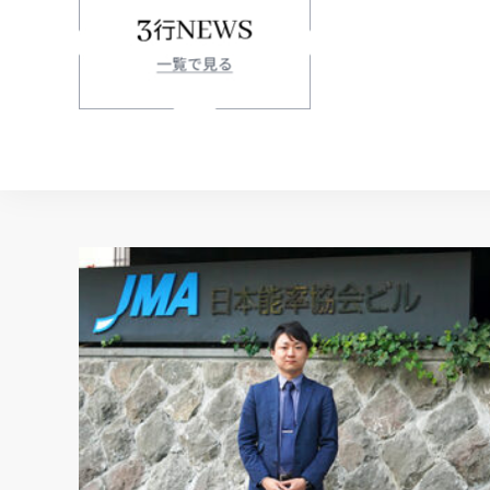
環境省が202
棄物として処理
ムイオン電池等
収・処理体制の構
オン電池等の回収・処
事更新日: 2026-0