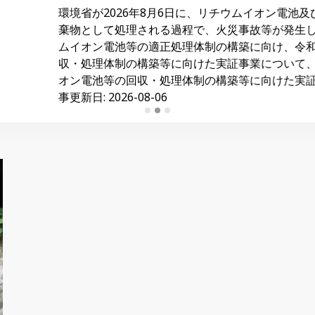
6年8月6日に、リチウムイオン電池及びリチウムイオン電池を使
される過程で、火災事故等が発生し、収集運搬車両や廃棄物処
の適正処理体制の構築に向け、令和８年６月12日から同年７月
築等に向けた実証事業について、公募を行いました。 出典 ホーム 
理体制の構築等に向けた実証事業の公募結果について https://www.en
8-06