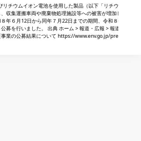
用した製品（以下「リチウムイオン電池等」という。）が廃
理施設等への被害が増加していること等を踏まえ、リチウ
22日までの期間、令和８年度リチウムイオン電池等の回
> 報道・広報 > 報道発表一覧 > 令和8年度リチウムイ
v.go.jp/press/press_05415.html 出典元の記