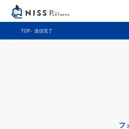
TOP
送信完了
フ