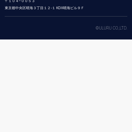
〒１０４−００５３
東京都中央区晴海３丁目１２-１ KDX晴海ビル９Ｆ
©ULURU CO.,LTD.