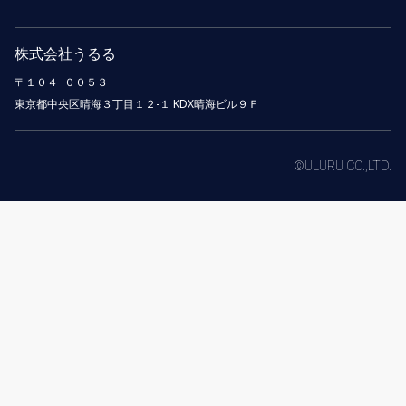
株式会社うるる
〒１０４−００５３
東京都中央区晴海３丁目１２-１ KDX晴海ビル９Ｆ
©ULURU CO.,LTD.