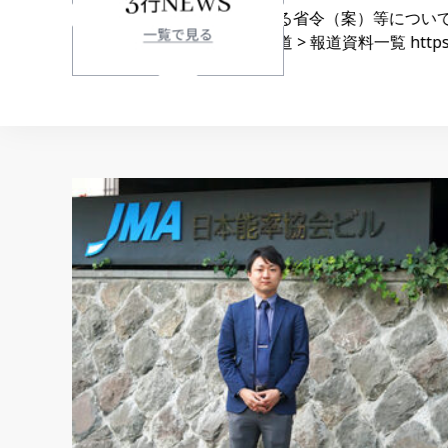
ァッションを
一部を改正する省令（案）等について、令和8
表一覧 > サステ
報道 > 報道資料一覧 https://www.so
026-08-06
-04