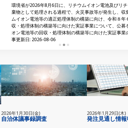
年8月6日に、リチウムイオン電池及びリチウムイオン電池を使
される過程で、火災事故等が発生し、収集運搬車両や廃棄物処
適正処理体制の構築に向け、令和８年６月12日から同年７月2
築等に向けた実証事業について、公募を行いました。 出典 ホーム 
体制の構築等に向けた実証事業の公募結果について https://www.en
-06
2026年1月30日(金)
2026年1月29日(木)
自治体議事録調査
発注見通し情報