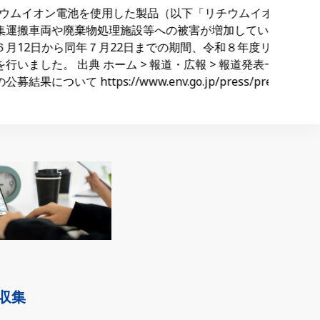
用した製品（以下「リチウムイオン電池等」という。）が廃
理施設等への被害が増加していること等を踏まえ、リチウ
2日までの期間、令和８年度リチウムイオン電池等の回
決
> 報道・広報 > 報道発表一覧 > 令和8年度リチウムイ
0
v.go.jp/press/press_05415.html 出典元の記
収集