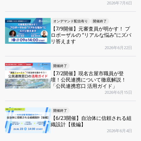
2026年7月6日
オンデマンド配信有り
開催終了
【7/9開催】元審査員が明かす！ プ
ロポーザルの “リアルな悩み“にズバ
リ答えます
2026年6月22日
開催終了
【7/2開催】現名古屋市職員が登
壇！公民連携について徹底解説！
「公民連携窓口 活用ガイド」
2026年6月15日
開催終了
【6/23開催】自治体に信頼される組
織設計【後編】
2026年6月4日